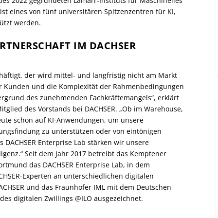
des 2022 gegründeten Lamarr-Instituts für Maschinelles
ist eines von fünf universitären Spitzenzentren für KI,
tützt werden.
RTNERSCHAFT IM DACHSER
häftigt, der wird mittel- und langfristig nicht am Markt
er Kunden und die Komplexität der Rahmenbedingungen
tergrund des zunehmenden Fachkräftemangels“, erklärt
Mitglied des Vorstands bei DACHSER. „Ob im Warehouse,
heute schon auf KI-Anwendungen, um unsere
ungsfindung zu unterstützen oder von eintönigen
es DACHSER Enterprise Lab stärken wir unsere
igenz.“ Seit dem Jahr 2017 betreibt das Kemptener
ortmund das DACHSER Enterprise Lab, in dem
HSER-Experten an unterschiedlichen digitalen
DACHSER und das Fraunhofer IML mit dem Deutschen
des digitalen Zwillings @ILO ausgezeichnet.