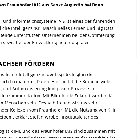
m Fraunhofer IAIS aus Sankt Augustin bei Bonn.
se- und Informationssysteme IAIS ist eines der führenden
iche Intelligenz (KI), Maschinelles Lernen und Big Data
itende unterstützen Unternehmen bei der Optimierung
 sowie bei der Entwicklung neuer digitaler
 DACHSER FÖRDERN
tlicher Intelligenz in der Logistik liegt in der
lich formatierter Daten. Hier bietet die Branche viele
 und Automatisierung komplexer Prozesse in
denkommunikation. Mit Blick in die Zukunft werden KI-
 Menschen sein. Deshalb freuen wir uns sehr,
r Kollegen vom Fraunhofer IML die Nutzung von KI in
ben“, erklärt Stefan Wrobel, Institutsleiter des
 Logistik IML und das Fraunhofer IAIS sind zusammen mit