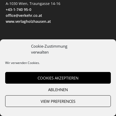
A-1030 Wien, Traungasse 14-16
+43-1-740 95-0
office@verkehr.co.at
www.verlagholzhausen.at
Cookie-Zustimmung
News
verwalten
Wir verwenden Cookies.
Roundtable
Logistik Wahl
COOKIES AKZEPTIEREN
Events
ABLEHNEN
VIEW PREFERENCES
Abo
ePaper