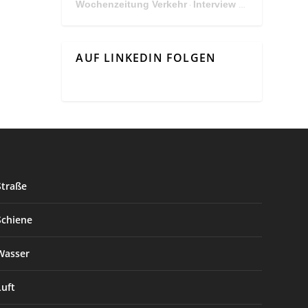
Wochenzeitung Verkehr
Interview Mit Andreas Matthä, CEO der ÖBB Holding
·
AUF LINKEDIN FOLGEN
Straße
Schiene
Wasser
Luft