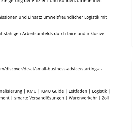
 Steigerung der Effizienz und Kundenzufriedenheit
issionen und Einsatz umweltfreundlicher Logistik mit
nftsfähigen Arbeitsumfelds durch faire und inklusive
m/discover/de-at/small-business-advice/starting-a-
onalisierung
|
KMU
|
KMU Guide
|
Leitfaden
|
Logistik
|
ment
|
smarte Versandlösungen
|
Warenverkehr
|
Zoll