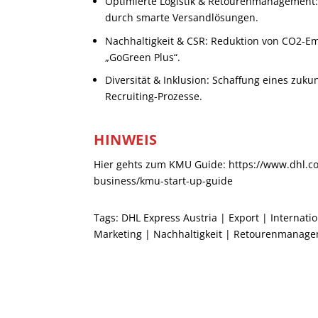
Optimierte Logistik & Retourenmanagement:
durch smarte Versandlösungen.
Nachhaltigkeit & CSR: Reduktion von CO
2
-Em
„GoGreen Plus“.
Diversität & Inklusion: Schaffung eines zuku
Recruiting-Prozesse.
HINWEIS
Hier gehts zum KMU Guide:
https://www.dhl.co
business/kmu-start-up-guide
Tags:
DHL Express Austria
|
Export
|
Internati
Marketing
|
Nachhaltigkeit
|
Retourenmanage