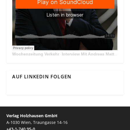
Wochenzeitung Verkehr
Interview Mit Andreas Matthä, CEO der ÖBB Holding
·
AUF LINKEDIN FOLGEN
Verlag Holzhausen GmbH
A-1030 Wien, Traungasse 14-16
+43-1-740 95-0