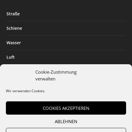
Straße
Schiene
Wasser
Luft
Standort
Cookie-Zustimmung
verwalten
Branchenlösungen
Wir verwenden Cookies.
Digitalisierung
COOKIES AKZEPTIEREN
ABLEHNEN
Team
Abo
Mediadaten
Cookies
Datenschutz
AGB