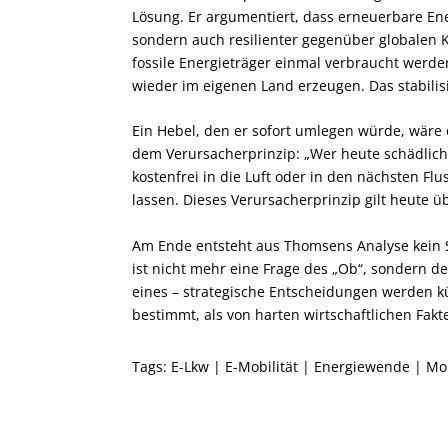
Lösung. Er argumentiert, dass erneuerbare Ener
sondern auch resilienter gegenüber globalen Kr
fossile Energieträger einmal verbraucht werd
wieder im eigenen Land erzeugen. Das stabilis
Ein Hebel, den er sofort umlegen würde, wär
dem Verursacherprinzip: „Wer heute schädliche
kostenfrei in die Luft oder in den nächsten Fl
lassen. Dieses Verursacherprinzip gilt heute ü
Am Ende entsteht aus Thomsens Analyse kein S
ist nicht mehr eine Frage des „Ob“, sondern des
eines – strategische Entscheidungen werden 
bestimmt, als von harten wirtschaftlichen Fakt
Tags:
E-Lkw
|
E-Mobilität
|
Energiewende
|
Mo