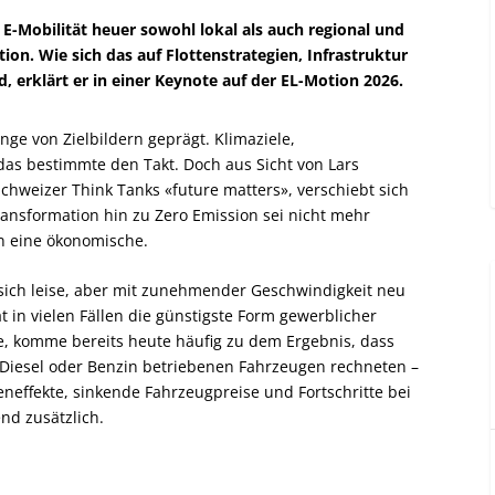
E-Mobilität heuer sowohl lokal als auch regional und
ion. Wie sich das auf Flottenstrategien, Infrastruktur
 erklärt er in einer Keynote auf der EL-Motion 2026.
nge von Zielbildern geprägt. Klimaziele,
das bestimmte den Takt. Doch aus Sicht von Lars
hweizer Think Tanks «future matters», verschiebt sich
ansformation hin zu Zero Emission sei nicht mehr
n eine ökonomische.
 sich leise, aber mit zunehmender Geschwindigkeit neu
t in vielen Fällen die günstigste Form gewerblicher
e, komme bereits heute häufig zu dem Ergebnis, dass
 Diesel oder Benzin betriebenen Fahrzeugen rechneten –
neffekte, sinkende Fahrzeugpreise und Fortschritte bei
nd zusätzlich.