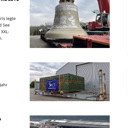
is legte
d See
 XXL-
n.
R
Jahr
A