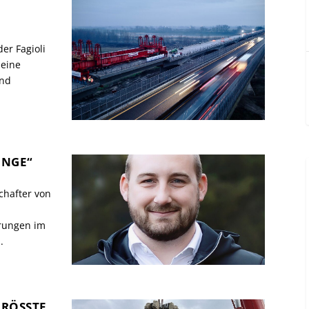
er Fagioli
seine
und
NGE“
chafter von
erungen im
.
ÖSSTE G