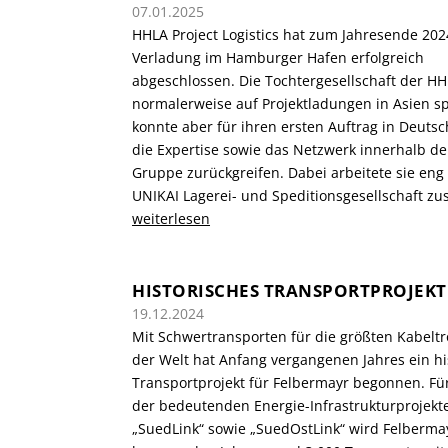
07.01.2025
HHLA Project Logistics hat zum Jahresende 202
Verladung im Hamburger Hafen erfolgreich
abgeschlossen. Die Tochtergesellschaft der HH
normalerweise auf Projektladungen in Asien spe
konnte aber für ihren ersten Auftrag in Deuts
die Expertise sowie das Netzwerk innerhalb d
Gruppe zurückgreifen. Dabei arbeitete sie eng
UNIKAI Lagerei- und Speditionsgesellschaft z
weiterlesen
HISTORISCHES TRANSPORTPROJEKT
19.12.2024
Mit Schwertransporten für die größten Kabel
der Welt hat Anfang vergangenen Jahres ein hi
Transportprojekt für Felbermayr begonnen. Fü
der bedeutenden Energie-Infrastrukturprojekt
„SuedLink“ sowie „SuedOstLink“ wird Felberma