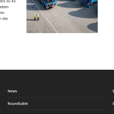
bis zu 43
Neben
 im
n die
News
Roundtable