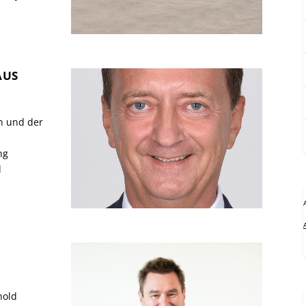
AUS
n und der
ng
d
hold