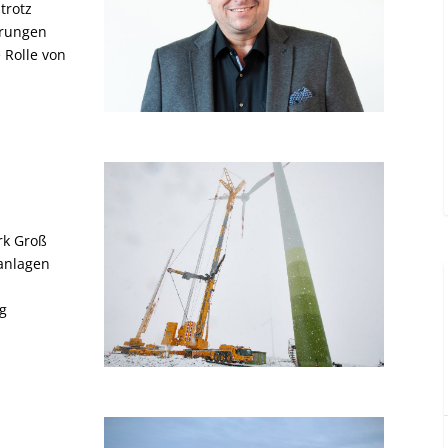
trotz
erungen
 Rolle von
rk Groß
tanlagen
ig