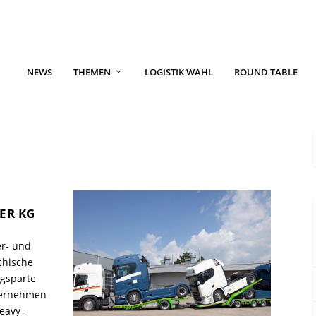
NEWS
THEMEN
LOGISTIK WAHL
ROUND TABLE
ER KG
er- und
chische
ugsparte
nternehmen
eavy-