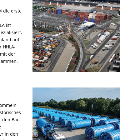
4 die erste
LA ist
zialisiert,
chland auf
er HHLA-
 mit der
usammen.
trommeln
storisches
r den Bau
e
yr in den