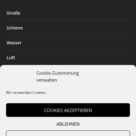
Straße
Schiene
Wasser
Luft
Standort
Cookie-Zustimmung
verwalten
Branchenlösungen
Wir verwenden Cookies.
Digitalisierung
COOKIES AKZEPTIEREN
ABLEHNEN
Team
Abo
Mediadaten
Cookies
Datenschutz
AGB