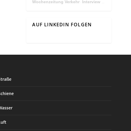
Wochenzeitung Verkehr
Interview Mit Andreas Matthä, CEO der ÖBB Holding
·
AUF LINKEDIN FOLGEN
Straße
Schiene
Wasser
Luft