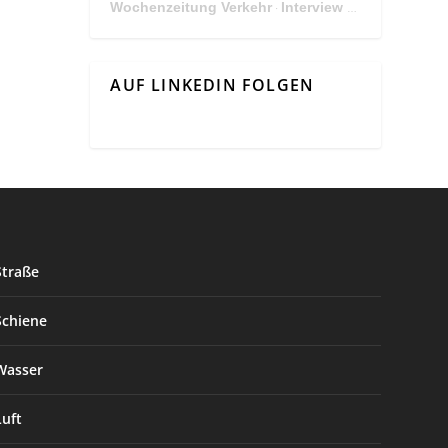
Wochenzeitung Verkehr
Interview Mit Andreas Matthä, CEO der ÖBB Holding
·
AUF LINKEDIN FOLGEN
Straße
Schiene
Wasser
Luft