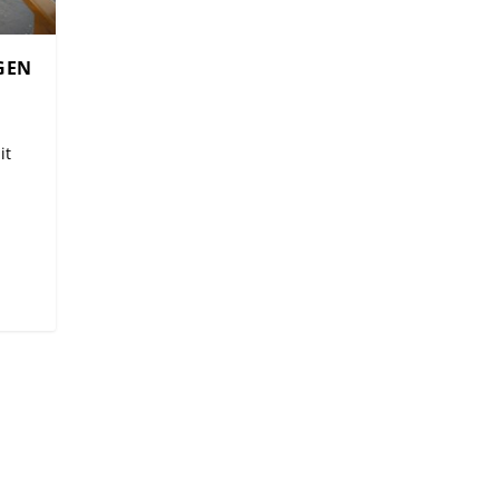
GEN
it