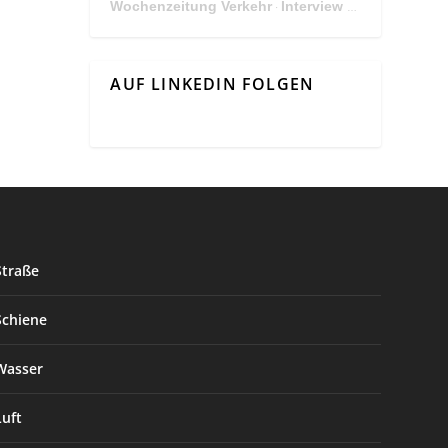
Wochenzeitung Verkehr
Interview Mit Andreas Matthä, CEO der ÖBB Holding
·
AUF LINKEDIN FOLGEN
Straße
Schiene
Wasser
Luft