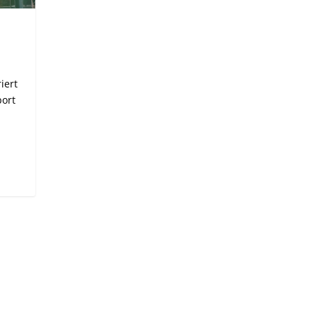
iert
port
,