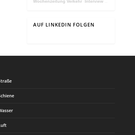
Wochenzeitung Verkehr
Interview Mit Andreas Matthä, CEO der ÖBB Holding
·
AUF LINKEDIN FOLGEN
Straße
Schiene
Wasser
Luft