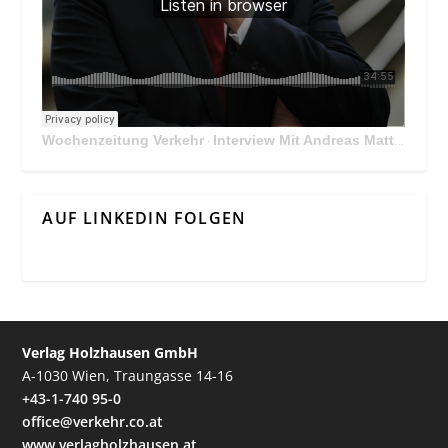
Wochenzeitung Verkehr
Interview Mit Andreas Matthä, CEO der ÖBB Holding
·
AUF LINKEDIN FOLGEN
Verlag Holzhausen GmbH
A-1030 Wien, Traungasse 14-16
+43-1-740 95-0
office@verkehr.co.at
www.verlagholzhausen.at