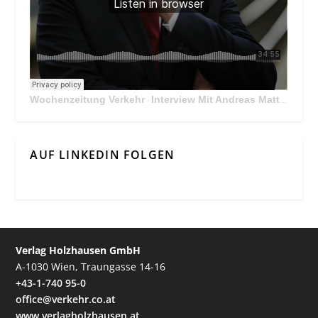
Wochenzeitung Verkehr
Interview Mit Andreas Matthä, CEO der ÖBB Holding
·
AUF LINKEDIN FOLGEN
Verlag Holzhausen GmbH
A-1030 Wien, Traungasse 14-16
+43-1-740 95-0
office@verkehr.co.at
www.verlagholzhausen.at