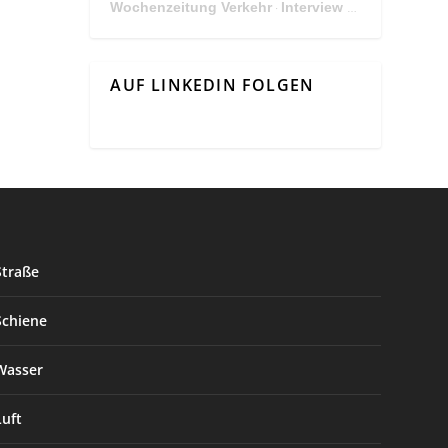
Wochenzeitung Verkehr
Interview Mit Andreas Matthä, CEO der ÖBB Holding
·
AUF LINKEDIN FOLGEN
Straße
Schiene
Wasser
Luft