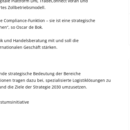
digitale Plattform DHL TradeConnect voran und
rtes Zollbetriebsmodell.
e Compliance-Funktion – sie ist eine strategische
hen“, so Oscar de Bok.
stik und Handelsberatung mit und soll die
nationalen Geschäft stärken.
de strategische Bedeutung der Bereiche
ionen tragen dazu bei, spezialisierte Logistiklösungen zu
und die Ziele der Strategie 2030 umzusetzen.
tumsinitiative