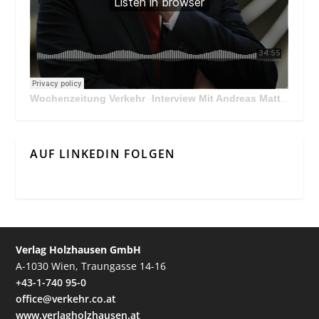
Wochenzeitung Verkehr
Interview Mit Andreas Matthä, CEO der ÖBB Holding
·
AUF LINKEDIN FOLGEN
Verlag Holzhausen GmbH
A-1030 Wien, Traungasse 14-16
+43-1-740 95-0
office@verkehr.co.at
www.verlagholzhausen.at