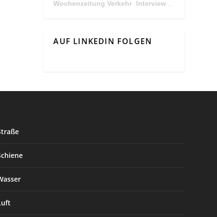
Wochenzeitung Verkehr
Interview Mit Andreas Matthä, CEO der ÖBB Holding
·
AUF LINKEDIN FOLGEN
Straße
Schiene
Wasser
Luft