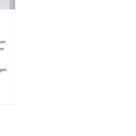
nen
ten
igen