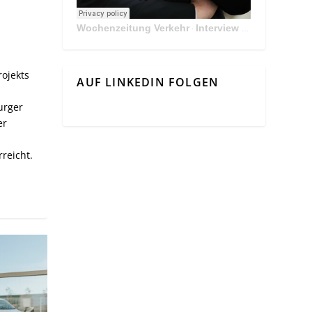
Wochenzeitung Verkehr
Interview Mit Andreas Matthä, CEO der ÖBB Holding
·
ojekts
AUF LINKEDIN FOLGEN
urger
er
reicht.