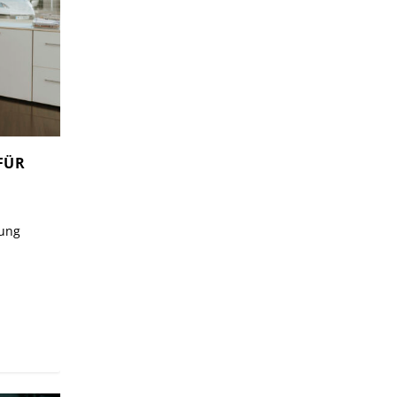
 FÜR
sung