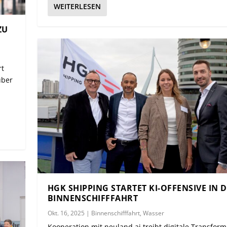
WEITERLESEN
ZU
rt
über
HGK SHIPPING STARTET KI-OFFENSIVE IN 
BINNENSCHIFFFAHRT
Okt. 16, 2025
|
Binnenschifffahrt
,
Wasser
Kooperation mit neuland.ai treibt digitale Transform