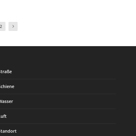
2
Straße
Schiene
Wasser
Luft
Standort