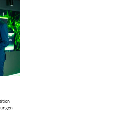
sition
ösungen