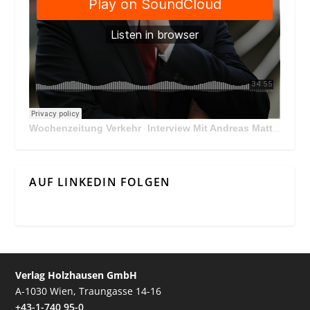
Wochenzeitung Verkehr
Interview Mit Andreas Matthä, CEO der ÖBB Holding
·
AUF LINKEDIN FOLGEN
Verlag Holzhausen GmbH
A-1030 Wien, Traungasse 14-16
+43-1-740 95-0