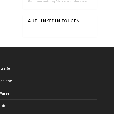
Wochenzeitung Verkehr
Interview Mit Andreas Matthä, CEO der ÖBB Holding
·
AUF LINKEDIN FOLGEN
Straße
Schiene
Wasser
Luft