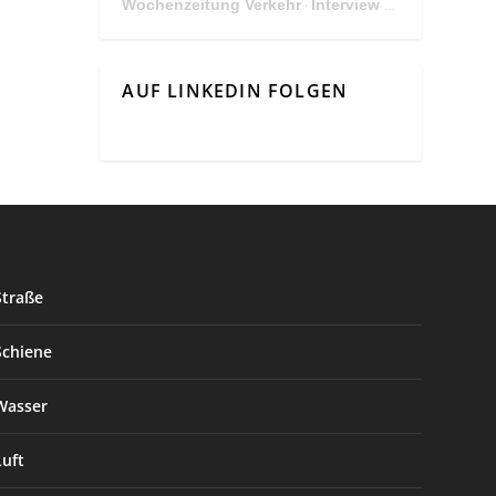
Wochenzeitung Verkehr
Interview Mit Andreas Matthä, CEO der ÖBB Holding
·
AUF LINKEDIN FOLGEN
Straße
Schiene
Wasser
Luft