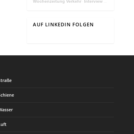
Wochenzeitung Verkehr
Interview Mit Andreas Matthä, CEO der ÖBB Holding
·
AUF LINKEDIN FOLGEN
Straße
Schiene
Wasser
Luft