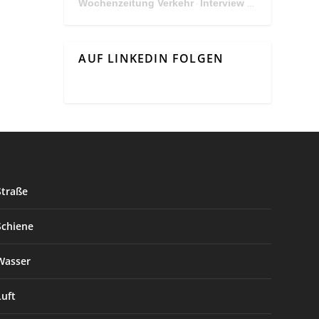
Wochenzeitung Verkehr
Interview Mit Andreas Matthä, CEO der ÖBB Holding
·
AUF LINKEDIN FOLGEN
Straße
Schiene
Wasser
Luft