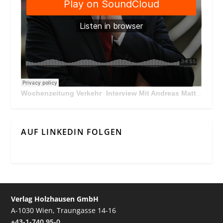
Wochenzeitung Verkehr
Interview Mit Andreas Matthä, CEO der ÖBB Holding
·
AUF LINKEDIN FOLGEN
Verlag Holzhausen GmbH
A-1030 Wien, Traungasse 14-16
+43-1-740 95-0