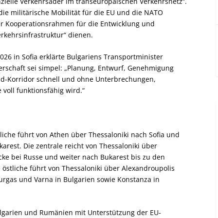
nzielle Verkehrsader im transeuropäischen Verkehrsnetz“.
ie militärische Mobilität für die EU und die NATO
ler Kooperationsrahmen für die Entwicklung und
kehrsinfrastruktur“ dienen.
26 in Sofia erklärte Bulgariens Transportminister
nerschaft sei simpel: „Planung, Entwurf, Genehmigung
üd-Korridor schnell und ohne Unterbrechungen,
voll funktionsfähig wird.“
liche führt von Athen über Thessaloniki nach Sofia und
arest. Die zentrale reicht von Thessaloniki über
ke bei Russe und weiter nach Bukarest bis zu den
östliche führt von Thessaloniki über Alexandroupolis
rgas und Varna in Bulgarien sowie Konstanza in
ulgarien und Rumänien mit Unterstützung der EU-