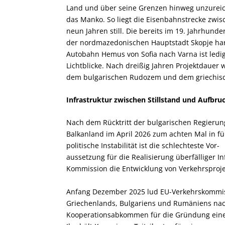
Land und über seine Grenzen hinweg unzureiche
das Manko. So liegt die Eisenbahnstrecke zwis
neun Jahren still. Die bereits im 19. Jahrhun
der nordmazedonischen Hauptstadt Skopje har
Autobahn Hemus von Sofia nach Varna ist ledig
Lichtblicke. Nach dreißig Jahren Projektdaue
dem bulgarischen Rudozem und dem griechisch
Infrastruktur zwischen Stillstand und Aufbru
Nach dem Rücktritt der bulgarischen Regierun
Balkanland im April 2026 zum achten Mal in fü
politische Instabilität ist die schlechteste Vor-
aussetzung für die Realisierung überfälliger In
Kommission die Entwicklung von Verkehrsproje
Anfang Dezember 2025 lud EU-Verkehrskommissa
Griechenlands, Bulgariens und Rumäniens nach
Kooperationsabkommen für die Gründung einer