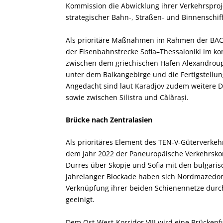
Kommission die Abwicklung ihrer Verkehrsproje
strategischer Bahn-, Straßen- und Binnenschi
Als prioritäre Maßnahmen im Rahmen der BAC
der Eisenbahnstrecke Sofia–Thessaloniki im 
zwischen dem griechischen Hafen Alexandroupo
unter dem Balkangebirge und die Fertigstellu
Angedacht sind laut Karadjov zudem weitere
sowie zwischen Silistra und Călărași.
Brücke nach Zentralasien
Als prioritäres Element des TEN-V-Güterverkehrs
dem Jahr 2022 der Paneuropäische Verkehrskorr
Durres über Skopje und Sofia mit den bulgar
jahrelanger Blockade haben sich Nordmazedon
Verknüpfung ihrer beiden Schienennetze durch 
geeinigt.
Dem Ost-West-Korridor VIII wird eine Brückenfu