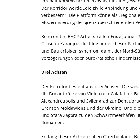
Ihn hält Kommissar Tzitzikostas für eine „esse
Der Korridor werde „die zivile Anbindung und d
verbessern“. Die Plattform könne als „regiona
Modernisierung der grenzüberschreitenden Ver
Beim ersten BACP-Arbeitstreffen Ende Jänner 20
Grosdan Karadjov, die Idee hinter dieser Part
und Bau erfolgen synchron, damit der Nord-S
Verzögerungen oder bürokratische Hindernisse 
Drei Achsen
Der Korridor besteht aus drei Achsen. Die west
die Donaubrücke von Vidin nach Calafat bis Buk
Alexandroupolis und Svilengrad zur Donaubrüc
Grenzen Moldawiens und der Ukraine. Und die 
und Stara Zagora zu den Schwarzmeerhäfen Bu
Rumänien.
Entlang dieser Achsen sollen Griechenland, B