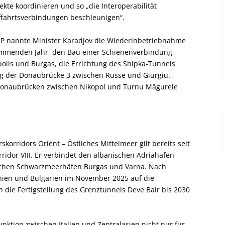
kte koordinieren und so „die Interoperabilität
fffahrtsverbindungen beschleunigen“.
P nannte Minister Karadjov die Wiederinbetriebnahme
kommenden Jahr, den Bau einer Schienenverbindung
lis und Burgas, die Errichtung des Shipka-Tunnels
ng der Donaubrücke 3 zwischen Russe und Giurgiu.
 Donaubrücken zwischen Nikopol und Turnu Măgurele
korridors Orient – Östliches Mittelmeer gilt bereits seit
idor VIII. Er verbindet den albanischen Adriahafen
ischen Schwarzmeerhäfen Burgas und Varna. Nach
ien und Bulgarien im November 2025 auf die
die Fertigstellung des Grenztunnels Deve Bair bis 2030
nktion zwischen Italien und Zentralasien nicht nur für