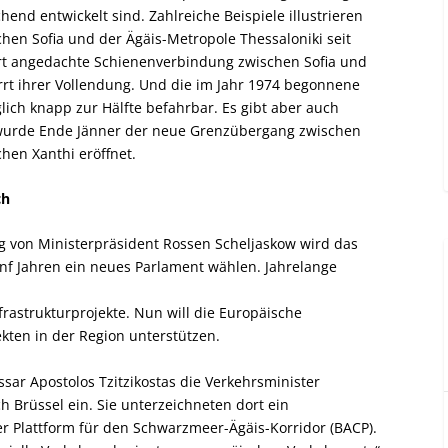
nd entwickelt sind. Zahlreiche Beispiele illustrieren
chen Sofia und der Ägäis-Metropole Thessaloniki seit
dert angedachte Schienenverbindung zwischen Sofia und
rt ihrer Vollendung. Und die im Jahr 1974 begonnene
lich knapp zur Hälfte befahrbar. Es gibt aber auch
r wurde Ende Jänner der neue Grenzübergang zwischen
en Xanthi eröffnet.
ch
g von Ministerpräsident Rossen Scheljaskow wird das
nf Jahren ein neues Parlament wählen. Jahrelange
frastrukturprojekte. Nun will die Europäische
kten in der Region unterstützen.
r Apostolos Tzitzikostas die Verkehrsminister
 Brüssel ein. Sie unterzeichneten dort ein
 Plattform für den Schwarzmeer-Ägäis-Korridor (BACP).