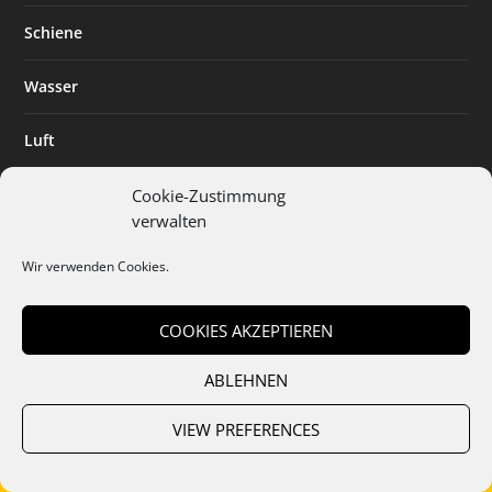
Schiene
Wasser
Luft
Standort
Cookie-Zustimmung
verwalten
Branchenlösungen
Wir verwenden Cookies.
Digitalisierung
COOKIES AKZEPTIEREN
ABLEHNEN
Team
Abo
Mediadaten
Cookies
Datenschutz
AGB
VIEW PREFERENCES
Impressum