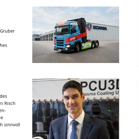
 Gruber
ches
 des
n Risch
en-
ie
h sinnvoll