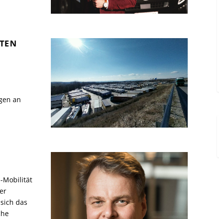
STEN
ngen an
-Mobilität
er
 sich das
che