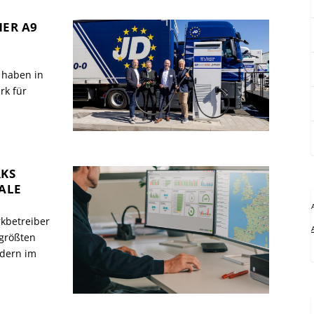
ER A9
 haben in
rk für
RKS
ALE
rkbetreiber
 größten
ndern im