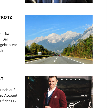
TROTZ
m Lkw-
s. Der
rgebnis vor
ch
ÄT
 Hochlauf
Key Account
uf der EL-