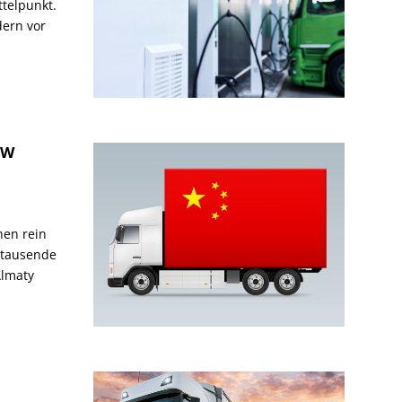
ttelpunkt.
dern vor
KW
nen rein
 tausende
Almaty