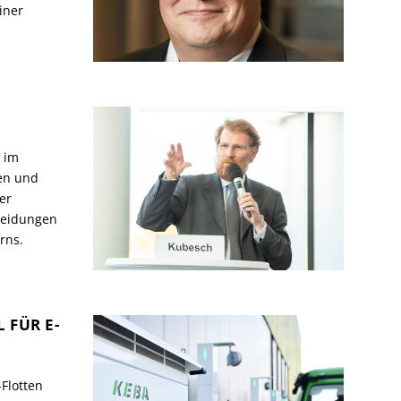
iner
t im
en und
er
heidungen
rns.
 FÜR E-
Flotten