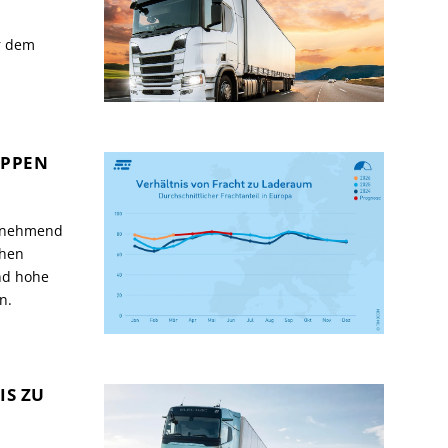
r dem
APPEN
zunehmend
ehen
nd hohe
n.
IS ZU