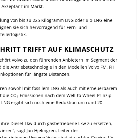
e Akzeptanz im Markt.
llung von bis zu 225 Kilogramm LNG oder Bio-LNG eine
ignen sie sich hervorragend für Fern- und
ilerlogistik.
RITT TRIFFT AUF KLIMASCHUTZ
 gehört Volvo zu den führenden Anbietern im Segment der
 die Antriebstechnologie in den Modellen Volvo FM, FH
ankoptionen für längste Distanzen.
oren sowohl mit fossilem LNG als auch mit erneuerbarem
rt die CO₂-Emissionen nach dem Well-to-Wheel-Prinzip
n LNG ergibt sich noch eine Reduktion um rund 20
 ihre Diesel-Lkw durch gasbetriebene Lkw zu ersetzen,
ieren“, sagt Jan Hjelmgren, Leiter des
sbetriebenen Lkw von Volvo sind ein echter Gewinn für