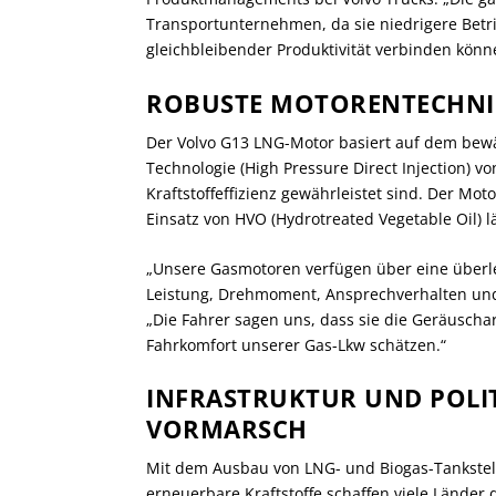
Transportunternehmen, da sie niedrigere Betr
gleichbleibender Produktivität verbinden könn
ROBUSTE MOTORENTECHNI
Der Volvo G13 LNG-Motor basiert auf dem bewä
Technologie (High Pressure Direct Injection) v
Kraftstoffeffizienz gewährleistet sind. Der Mo
Einsatz von HVO (Hydrotreated Vegetable Oil) lä
„Unsere Gasmotoren verfügen über eine überl
Leistung, Drehmoment, Ansprechverhalten und K
„Die Fahrer sagen uns, dass sie die Geräuscha
Fahrkomfort unserer Gas-Lkw schätzen.“
INFRASTRUKTUR UND POLI
VORMARSCH
Mit dem Ausbau von LNG- und Biogas-Tankstel
erneuerbare Kraftstoffe schaffen viele Lände