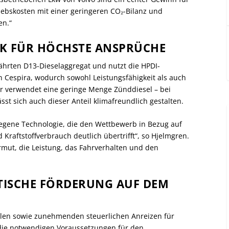
iebskosten mit einer geringeren CO₂-Bilanz und
en.“
K FÜR HÖCHSTE ANSPRÜCHE
hrten D13-Dieselaggregat und nutzt die HPDI-
on Cespira, wodurch sowohl Leistungsfähigkeit als auch
tor verwendet eine geringe Menge Zünddiesel – bei
sst sich auch dieser Anteil klimafreundlich gestalten.
egene Technologie, die den Wettbewerb in Bezug auf
raftstoffverbrauch deutlich übertrifft“, so Hjelmgren.
rmut, die Leistung, das Fahrverhalten und den
TISCHE FÖRDERUNG AUF DEM
len sowie zunehmenden steuerlichen Anreizen für
r die notwendigen Voraussetzungen für den