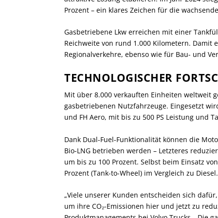
Prozent – ein klares Zeichen für die wachsend
Gasbetriebene Lkw erreichen mit einer Tankfü
Reichweite von rund 1.000 Kilometern. Damit e
Regionalverkehre, ebenso wie für Bau- und Verte
TECHNOLOGISCHER FORTSCH
Mit über 8.000 verkauften Einheiten weltweit
gasbetriebenen Nutzfahrzeuge. Eingesetzt wird
und FH Aero, mit bis zu 500 PS Leistung und T
Dank Dual-Fuel-Funktionalität können die Mot
Bio-LNG betrieben werden – Letzteres reduzie
um bis zu 100 Prozent. Selbst beim Einsatz vo
Prozent (Tank-to-Wheel) im Vergleich zu Diesel.
„Viele unserer Kunden entscheiden sich dafür,
um ihre CO₂-Emissionen hier und jetzt zu reduz
Produktmanagements bei Volvo Trucks. „Die ga