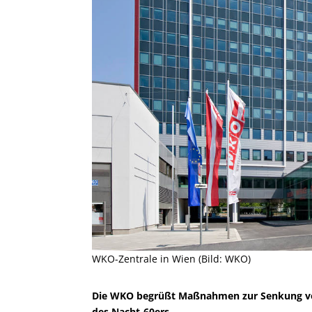
WKO-Zentrale in Wien (Bild: WKO)
Die WKO begrüßt Maßnahmen zur Senkung von 
des Nacht-60ers.