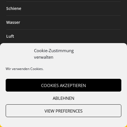
Schiene
Wasser
Luft
Standort
Cookie-Zustimmung
verwalten
Branchenlösungen
Wir verwenden Cookies.
Digitalisierung
COOKIES AKZEPTIEREN
ABLEHNEN
Team
Abo
Mediadaten
Cookies
Datenschutz
AGB
VIEW PREFERENCES
Impressum