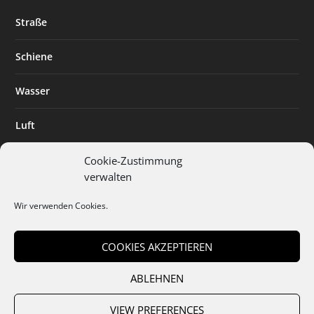
Straße
Schiene
Wasser
Luft
Standort
Cookie-Zustimmung
verwalten
Branchenlösungen
Wir verwenden Cookies.
Digitalisierung
COOKIES AKZEPTIEREN
ABLEHNEN
Team
Abo
Mediadaten
Cookies
Datenschutz
AGB
VIEW PREFERENCES