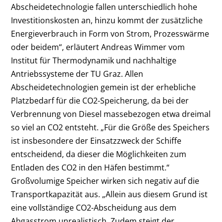
Abscheidetechnologie fallen unterschiedlich hohe
Investitionskosten an, hinzu kommt der zusätzliche
Energieverbrauch in Form von Strom, Prozesswärme
oder beidem“, erläutert Andreas Wimmer vom
Institut für Thermodynamik und nachhaltige
Antriebssysteme der TU Graz. Allen
Abscheidetechnologien gemein ist der erhebliche
Platzbedarf für die CO
2
-Speicherung, da bei der
Verbrennung von Diesel massebezogen etwa dreimal
so viel an CO
2
entsteht. „Für die Größe des Speichers
ist insbesondere der Einsatzzweck der Schiffe
entscheidend, da dieser die Möglichkeiten zum
Entladen des CO
2
in den Häfen bestimmt.“
Großvolumige Speicher wirken sich negativ auf die
Transportkapazität aus. „Allein aus diesem Grund ist
eine vollständige CO
2
-Abscheidung aus dem
Abgasstrom unrealistisch. Zudem steigt der