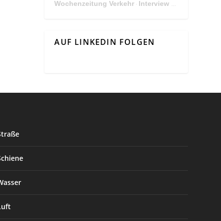
Wochenzeitung Verkehr
Interview Mit Andreas Matthä, CEO der ÖBB Holding
·
AUF LINKEDIN FOLGEN
Straße
Schiene
Wasser
Luft