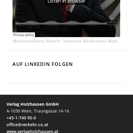
Wochenzeitung Verkehr
Interview Mit Andreas Matthä, CEO der ÖBB Holding
·
AUF LINKEDIN FOLGEN
Verlag Holzhausen GmbH
A-1030 Wien, Traungasse 14-16
+43-1-740 95-0
office@verkehr.co.at
www.verlagholzhausen.at