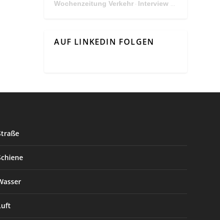
Wochenzeitung Verkehr
Interview Mit Andreas Matthä, CEO der ÖBB Holding
·
AUF LINKEDIN FOLGEN
Straße
Schiene
Wasser
Luft