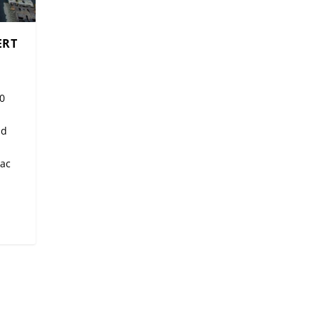
ERT
00
nd
pac