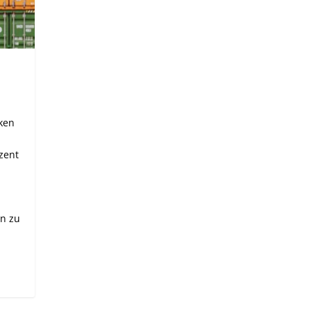
iken
ozent
n
n zu