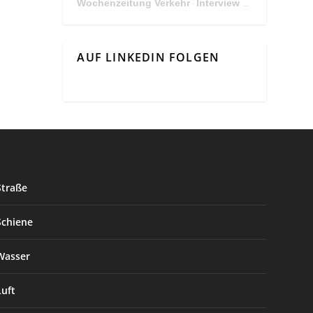
Wochenzeitung Verkehr
Interview Mit Andreas Matthä, CEO der ÖBB Holding
·
AUF LINKEDIN FOLGEN
Straße
Schiene
Wasser
Luft