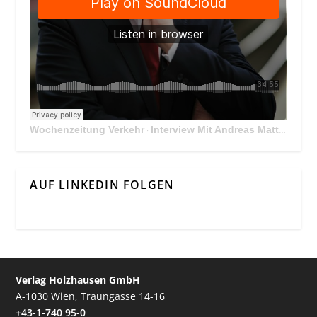
Wochenzeitung Verkehr
Interview Mit Andreas Matthä, CEO der ÖBB Holding
·
AUF LINKEDIN FOLGEN
Verlag Holzhausen GmbH
A-1030 Wien, Traungasse 14-16
+43-1-740 95-0