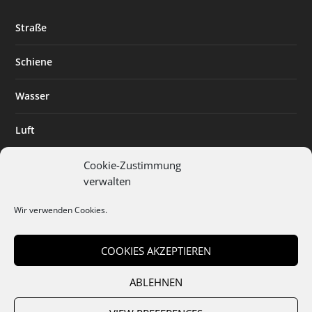
Straße
Schiene
Wasser
Luft
Standort
Cookie-Zustimmung
verwalten
Branchenlösungen
Wir verwenden Cookies.
Digitalisierung
COOKIES AKZEPTIEREN
ABLEHNEN
Team
Abo
Mediadaten
Cookies
Datenschutz
AGB