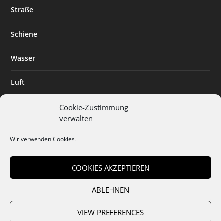
Straße
Schiene
Wasser
Luft
Standort
Cookie-Zustimmung
verwalten
Branchenlösungen
Wir verwenden Cookies.
Digitalisierung
COOKIES AKZEPTIEREN
ABLEHNEN
Team
Abo
Mediadaten
Cookies
Datenschutz
AGB
VIEW PREFERENCES
Impressum