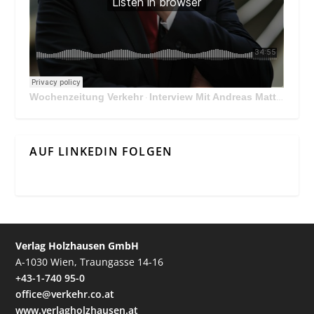
Wochenzeitung Verkehr
Interview Mit Andreas Matthä, CEO der ÖBB Holding
·
AUF LINKEDIN FOLGEN
Verlag Holzhausen GmbH
A-1030 Wien, Traungasse 14-16
+43-1-740 95-0
office@verkehr.co.at
www.verlagholzhausen.at