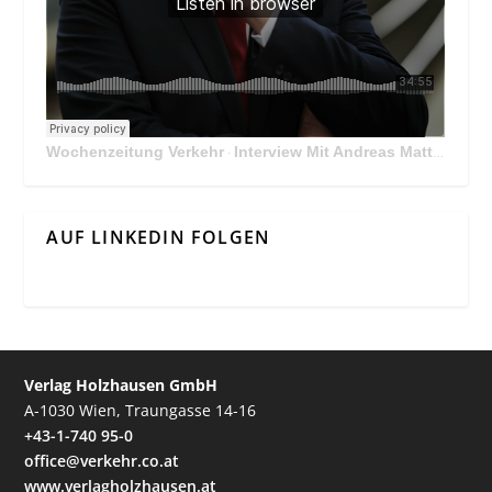
Wochenzeitung Verkehr
Interview Mit Andreas Matthä, CEO der ÖBB Holding
·
AUF LINKEDIN FOLGEN
Verlag Holzhausen GmbH
A-1030 Wien, Traungasse 14-16
+43-1-740 95-0
office@verkehr.co.at
www.verlagholzhausen.at