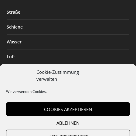
Straße
Schiene
Wasser
Luft
Standort
Cookie-Zustimmung
verwalten
Branchenlösungen
Wir verwenden Cookies.
Digitalisierung
COOKIES AKZEPTIEREN
ABLEHNEN
Team
Abo
Mediadaten
Cookies
Datenschutz
AGB