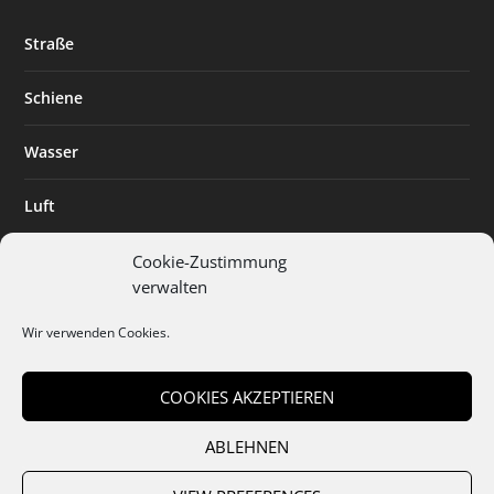
Straße
Schiene
Wasser
Luft
Standort
Cookie-Zustimmung
verwalten
Branchenlösungen
Wir verwenden Cookies.
Digitalisierung
COOKIES AKZEPTIEREN
ABLEHNEN
Team
Abo
Mediadaten
Cookies
Datenschutz
AGB