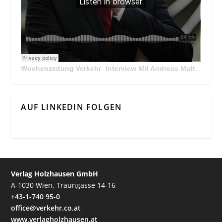
Wochenzeitung Verkehr
Interview Mit Andreas Matthä, CEO der ÖBB Holding
·
AUF LINKEDIN FOLGEN
Verlag Holzhausen GmbH
A-1030 Wien, Traungasse 14-16
+43-1-740 95-0
office@verkehr.co.at
www.verlagholzhausen.at