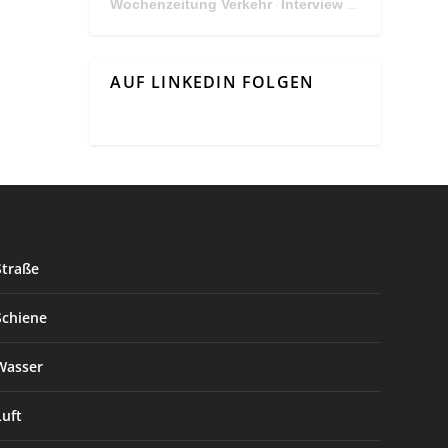
Wochenzeitung Verkehr
Interview Mit Andreas Matthä, CEO der ÖBB Holding
·
AUF LINKEDIN FOLGEN
Straße
Schiene
Wasser
Luft