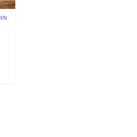
IEN
d