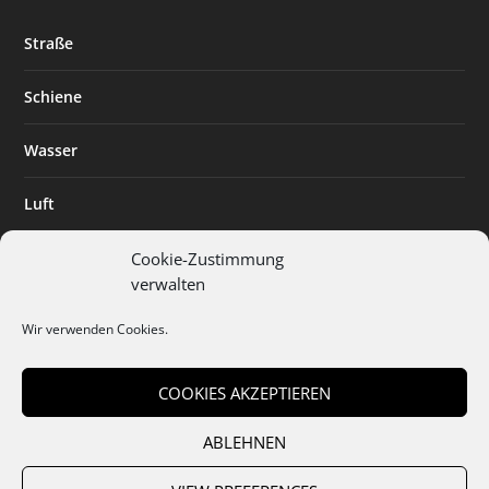
Straße
Schiene
Wasser
Luft
Standort
Cookie-Zustimmung
verwalten
Branchenlösungen
Wir verwenden Cookies.
Digitalisierung
COOKIES AKZEPTIEREN
ABLEHNEN
Team
Abo
Mediadaten
Cookies
Datenschutz
AGB