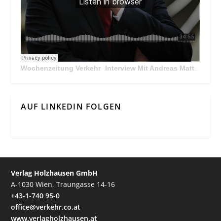
Wochenzeitung Verkehr
Interview Mit Andreas Matthä, CEO der ÖBB Holding
·
AUF LINKEDIN FOLGEN
Verlag Holzhausen GmbH
A-1030 Wien, Traungasse 14-16
+43-1-740 95-0
office@verkehr.co.at
www.verlagholzhausen.at