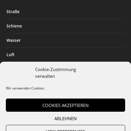
Straße
Schiene
Wasser
Luft
Standort
Cookie-Zustimmung
verwalten
Branchenlösungen
Wir verwenden Cookies.
Digitalisierung
COOKIES AKZEPTIEREN
ABLEHNEN
Team
Abo
Mediadaten
Cookies
Datenschutz
AGB